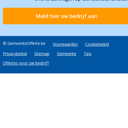
Meld hier uw bedrijf aan
© GemeenteOfferte.be
Voorwaarden
Cookiebeleid
Privacybeleid
Sitemap
Gemeente
Tips
Offertes voor uw bedrijf?