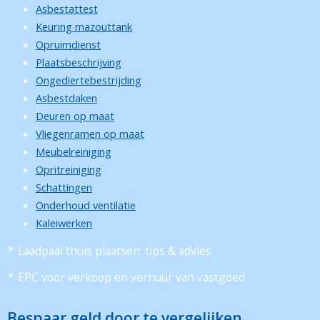
Asbestattest
Keuring mazouttank
Opruimdienst
Plaatsbeschrijving
Ongediertebestrijding
Asbestdaken
Deuren op maat
Vliegenramen op maat
Meubelreiniging
Opritreiniging
Schattingen
Onderhoud ventilatie
Kaleiwerken
Laadpaal thuis plaatsen: tips & advies
EPC voor verkoop en verhuur van vastgoed
Bespaar geld door te vergelijken