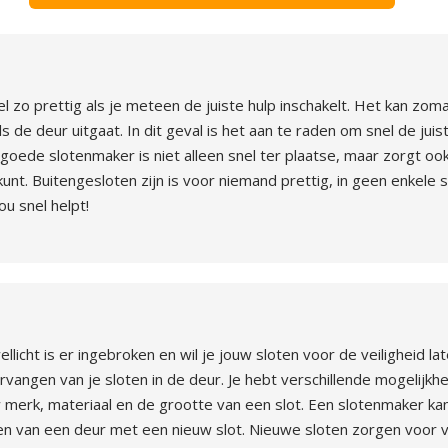
l zo prettig als je meteen de juiste hulp inschakelt. Het kan zo
 de deur uitgaat. In dit geval is het aan te raden om snel de juis
goede slotenmaker is niet alleen snel ter plaatse, maar zorgt o
 kunt. Buitengesloten zijn is voor niemand prettig, in geen enkele s
u snel helpt!
wellicht is er ingebroken en wil je jouw sloten voor de veiligheid 
rvangen van je sloten in de deur. Je hebt verschillende mogelijk
w merk, materiaal en de grootte van een slot. Een slotenmaker kan
ien van een deur met een nieuw slot. Nieuwe sloten zorgen voor ve