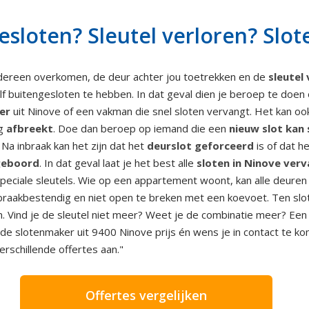
gesloten? Sleutel verloren? Slo
dereen overkomen, de deur achter jou toetrekken en de
sleutel
lf buitengesloten te hebben. In dat geval dien je beroep te doe
er
uit Ninove of een vakman die snel sloten vervangt. Het kan oo
g
afbreekt
. Doe dan beroep op iemand die een
nieuw slot kan
 Na inbraak kan het zijn dat het
deurslot geforceerd
is of dat h
eboord
. In dat geval laat je het best alle
sloten in Ninove ver
peciale sleutels. Wie op een appartement woont, kan alle deuren
inbraakbestendig en niet open te breken met een koevoet. Ten slo
n. Vind je de sleutel niet meer? Weet je de combinatie meer? Ee
de slotenmaker uit 9400 Ninove prijs én wens je in contact te
verschillende offertes aan."
Offertes vergelijken