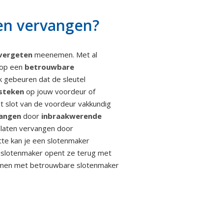
ten vervangen?
 vergeten
meenemen. Met al
n op een
betrouwbare
k gebeuren dat de sleutel
 steken
op jouw voordeur of
et slot van de voordeur vakkundig
vangen
door
inbraakwerende
 laten vervangen door
tte kan je een slotenmaker
n slotenmaker opent ze terug met
 komen met betrouwbare slotenmaker