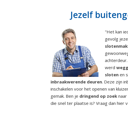
Jezelf buiten
"Het kan ie
gevolg jeze
slotenmak
gewoonwe
achterdeur.
werd
wegg
sloten
en s
inbraakwerende deuren
. Deze zijn 
inschakelen voor het openen van kluize
gemak. Ben je
dringend op zoek
naar 
die snel ter plaatse is? Vraag dan hier 