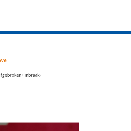
ove
afgebroken? Inbraak?