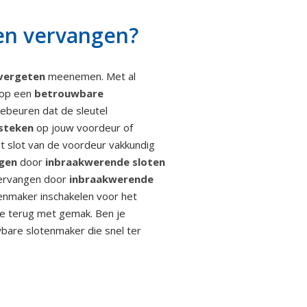
ten vervangen?
 vergeten
meenemen. Met al
n op een
betrouwbare
gebeuren dat de sleutel
 steken
op jouw voordeur of
et slot van de voordeur vakkundig
ngen
door
inbraakwerende sloten
 vervangen door
inbraakwerende
tenmaker inschakelen voor het
ze terug met gemak. Ben je
wbare slotenmaker die snel ter