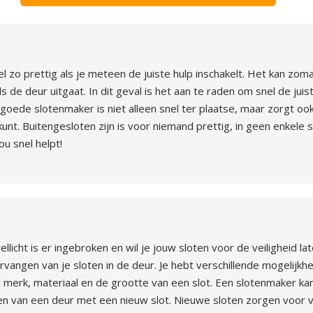
l zo prettig als je meteen de juiste hulp inschakelt. Het kan zo
 de deur uitgaat. In dit geval is het aan te raden om snel de juis
goede slotenmaker is niet alleen snel ter plaatse, maar zorgt o
 kunt. Buitengesloten zijn is voor niemand prettig, in geen enkele s
u snel helpt!
wellicht is er ingebroken en wil je jouw sloten voor de veiligheid 
rvangen van je sloten in de deur. Je hebt verschillende mogelijk
w merk, materiaal en de grootte van een slot. Een slotenmaker kan
ien van een deur met een nieuw slot. Nieuwe sloten zorgen voor ve