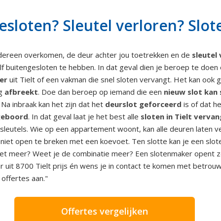
gesloten? Sleutel verloren? Slo
dereen overkomen, de deur achter jou toetrekken en de
sleutel
lf buitengesloten te hebben. In dat geval dien je beroep te doe
er
uit Tielt of een vakman die snel sloten vervangt. Het kan ook 
g
afbreekt
. Doe dan beroep op iemand die een
nieuw slot kan
 Na inbraak kan het zijn dat het
deurslot geforceerd
is of dat h
eboord
. In dat geval laat je het best alle
sloten in Tielt verva
 sleutels. Wie op een appartement woont, kan alle deuren laten
n niet open te breken met een koevoet. Ten slotte kan je een slo
l niet meer? Weet je de combinatie meer? Een slotenmaker opent 
 uit 8700 Tielt prijs én wens je in contact te komen met betrou
 offertes aan."
Offertes vergelijken