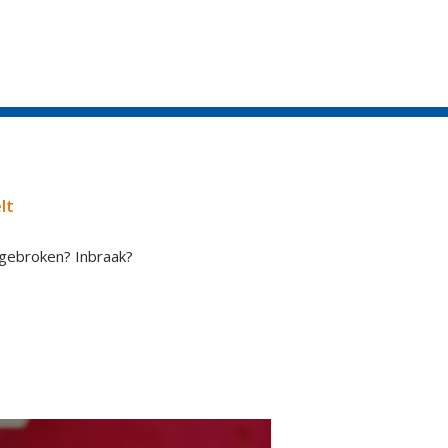
lt
fgebroken? Inbraak?