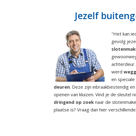
Jezelf buiten
"Het kan ie
gevolg jeze
slotenmak
gewoonwe
achterdeur.
werd
wegg
en speciale
deuren
. Deze zijn inbraakbestendig e
openen van kluizen. Vind je de sleute
dringend op zoek
naar de slotenmaker
plaatse is? Vraag dan hier verschillende