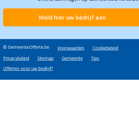
Meld hier uw bedrijf aan
© GemeenteOfferte.be
Voorwaarden
Cookiebeleid
Privacybeleid
Sitemap
Gemeente
Tips
Offertes voor uw bedrijf?