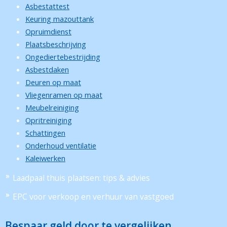
Asbestattest
Keuring mazouttank
Opruimdienst
Plaatsbeschrijving
Ongediertebestrijding
Asbestdaken
Deuren op maat
Vliegenramen op maat
Meubelreiniging
Opritreiniging
Schattingen
Onderhoud ventilatie
Kaleiwerken
Laadpaal thuis plaatsen: tips & advies
EPC voor verkoop en verhuur van vastgoed
Bespaar geld door te vergelijken