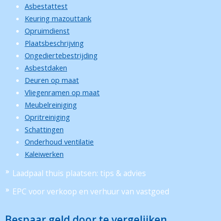
Asbestattest
Keuring mazouttank
Opruimdienst
Plaatsbeschrijving
Ongediertebestrijding
Asbestdaken
Deuren op maat
Vliegenramen op maat
Meubelreiniging
Opritreiniging
Schattingen
Onderhoud ventilatie
Kaleiwerken
Laadpaal thuis plaatsen: tips & advies
EPC voor verkoop en verhuur van vastgoed
Bespaar geld door te vergelijken