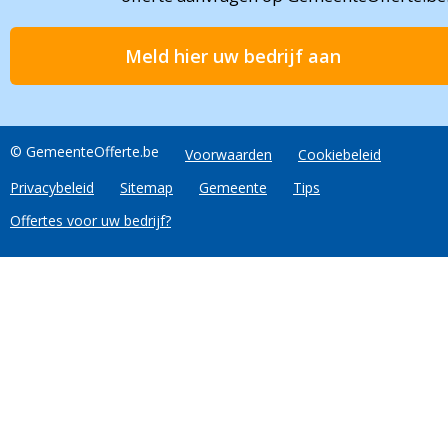
Meld hier uw bedrijf aan
© GemeenteOfferte.be
Voorwaarden
Cookiebeleid
Privacybeleid
Sitemap
Gemeente
Tips
Offertes voor uw bedrijf?