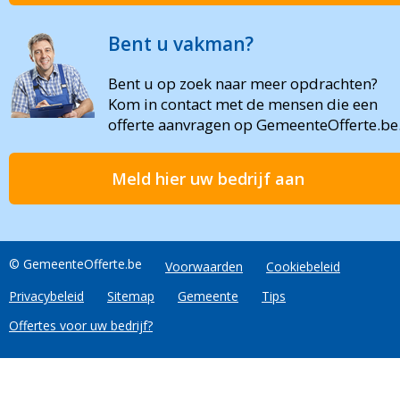
Bent u vakman?
Bent u op zoek naar meer opdrachten?
Kom in contact met de mensen die een
offerte aanvragen op GemeenteOfferte.be
Meld hier uw bedrijf aan
© GemeenteOfferte.be
Voorwaarden
Cookiebeleid
Privacybeleid
Sitemap
Gemeente
Tips
Offertes voor uw bedrijf?