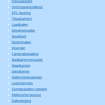
Schouwveger
Ontstoppingsdienst
EPC-keuring
Thuisbatterij
Laadpalen
Gevelrenovatie
Spuitkurk
Slotenmaker
Vloerder
Camerabewaking
Badkamerrenovatie
Maatkasten
Gietvloeren
Elektriciteitswerken
Ledschermen
Zonnepanelen reinigen
Elektrische keuring
Dakreiniging