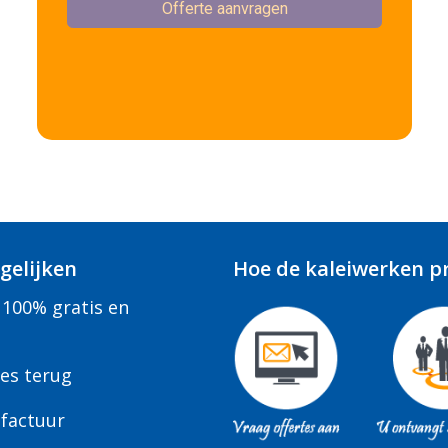
gelijken
Hoe de kaleiwerken pr
 100% gratis en
tes terug
factuur