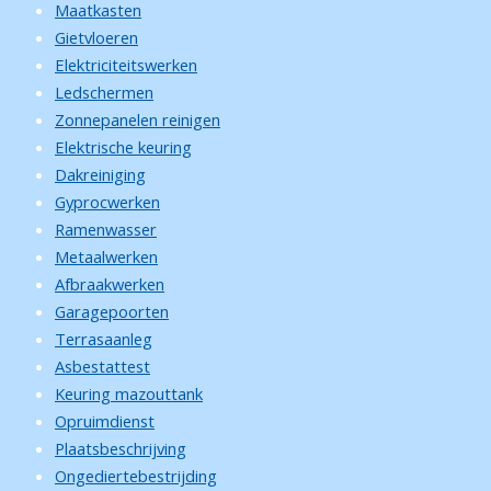
Maatkasten
Gietvloeren
Elektriciteitswerken
Ledschermen
Zonnepanelen reinigen
Elektrische keuring
Dakreiniging
Gyprocwerken
Ramenwasser
Metaalwerken
Afbraakwerken
Garagepoorten
Terrasaanleg
Asbestattest
Keuring mazouttank
Opruimdienst
Plaatsbeschrijving
Ongediertebestrijding