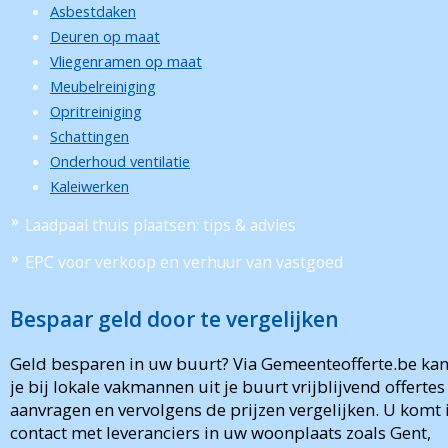
Asbestdaken
Deuren op maat
Vliegenramen op maat
Meubelreiniging
Opritreiniging
Schattingen
Onderhoud ventilatie
Kaleiwerken
Laadpaal thuis plaatsen: tips & advies
EPC voor verkoop en verhuur van vastgoed
Bespaar geld door te vergelijken
Geld besparen in uw buurt? Via Gemeenteofferte.be ka
je bij lokale vakmannen uit je buurt vrijblijvend offertes
aanvragen en vervolgens de prijzen vergelijken. U komt 
contact met leveranciers in uw woonplaats zoals Gent,