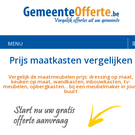
MENU
Prijs maatkasten vergelijken
Vergelijk de maatmeubelen prijs: dressing op maat,
keuken op maat, wandkasten, inbouwkasten, tv-
meubelen, opbergkasten... bij een meubelmaker in jo
buurt