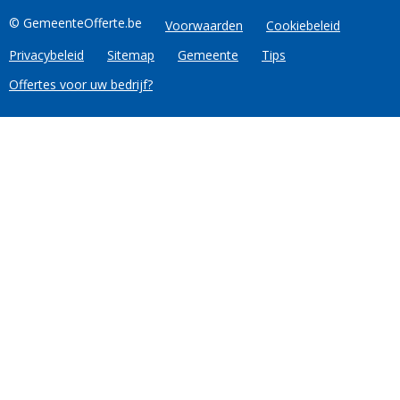
© GemeenteOfferte.be
Voorwaarden
Cookiebeleid
Privacybeleid
Sitemap
Gemeente
Tips
Offertes voor uw bedrijf?