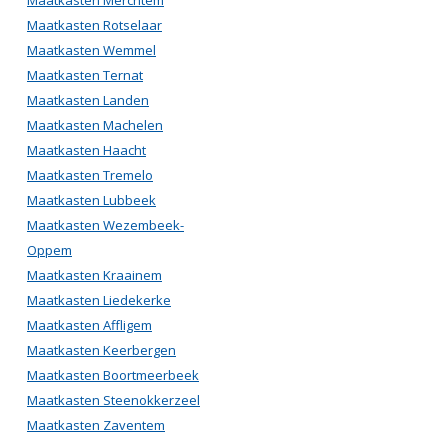
Maatkasten Merchtem
Maatkasten Rotselaar
Maatkasten Wemmel
Maatkasten Ternat
Maatkasten Landen
Maatkasten Machelen
Maatkasten Haacht
Maatkasten Tremelo
Maatkasten Lubbeek
Maatkasten Wezembeek-
Oppem
Maatkasten Kraainem
Maatkasten Liedekerke
Maatkasten Affligem
Maatkasten Keerbergen
Maatkasten Boortmeerbeek
Maatkasten Steenokkerzeel
Maatkasten Zaventem