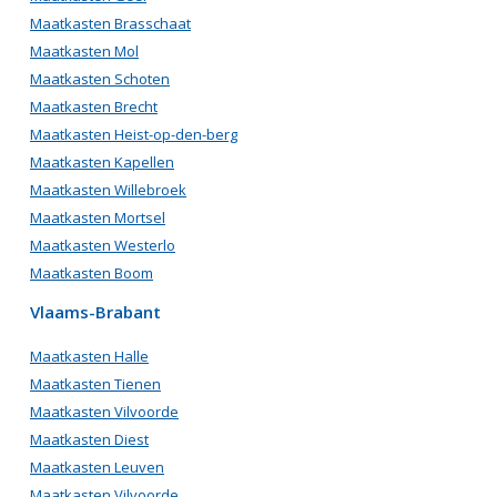
Maatkasten Brasschaat
Maatkasten Mol
Maatkasten Schoten
Maatkasten Brecht
Maatkasten Heist-op-den-berg
Maatkasten Kapellen
Maatkasten Willebroek
Maatkasten Mortsel
Maatkasten Westerlo
Maatkasten Boom
Vlaams-Brabant
Maatkasten Halle
Maatkasten Tienen
Maatkasten Vilvoorde
Maatkasten Diest
Maatkasten Leuven
Maatkasten Vilvoorde