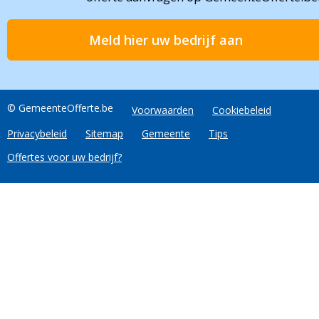
Meld hier uw bedrijf aan
© GemeenteOfferte.be
Voorwaarden
Cookiebeleid
Privacybeleid
Sitemap
Gemeente
Tips
Offertes voor uw bedrijf?