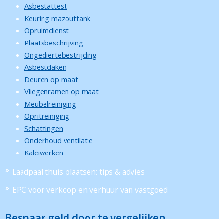
Asbestattest
Keuring mazouttank
Opruimdienst
Plaatsbeschrijving
Ongediertebestrijding
Asbestdaken
Deuren op maat
Vliegenramen op maat
Meubelreiniging
Opritreiniging
Schattingen
Onderhoud ventilatie
Kaleiwerken
Laadpaal thuis plaatsen: tips & advies
EPC voor verkoop en verhuur van vastgoed
Bespaar geld door te vergelijken