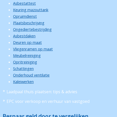
Asbestattest
Keuring mazouttank
Opruimdienst
Plaatsbeschrijving
Ongediertebestrijding
Asbestdaken
Deuren op maat
Vliegenramen op maat
Meubelreiniging
Opritreiniging
Schattingen
Onderhoud ventilatie
Kaleiwerken
Laadpaal thuis plaatsen: tips & advies
EPC voor verkoop en verhuur van vastgoed
Bespaar geld door te vergelijken