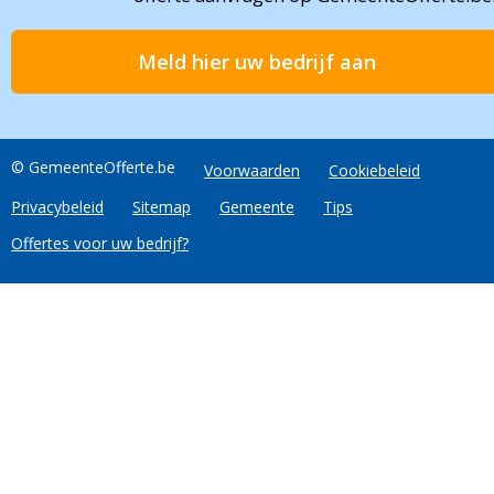
Meld hier uw bedrijf aan
© GemeenteOfferte.be
Voorwaarden
Cookiebeleid
Privacybeleid
Sitemap
Gemeente
Tips
Offertes voor uw bedrijf?