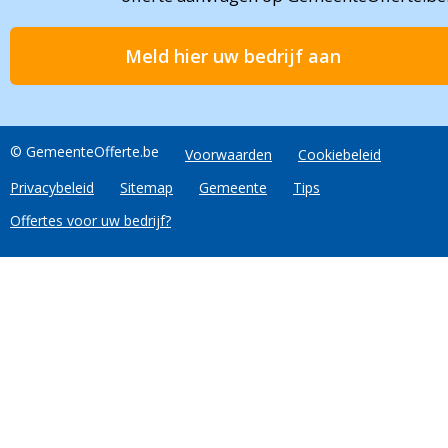
Meld hier uw bedrijf aan
© GemeenteOfferte.be
Voorwaarden
Cookiebeleid
Privacybeleid
Sitemap
Gemeente
Tips
Offertes voor uw bedrijf?