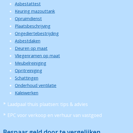
Asbestattest
Keuring mazouttank
Opruimdienst
Plaatsbeschrijving
Ongediertebestrijding
Asbestdaken
Deuren op maat
Vliegenramen op maat
Meubelreiniging
Opritreiniging
Schattingen
Onderhoud ventilatie
Kaleiwerken
Laadpaal thuis plaatsen: tips & advies
EPC voor verkoop en verhuur van vastgoed
Bespaar geld door te vergelijken