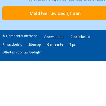
Meld hier uw bedrijf aan
© GemeenteOfferte.be
Voorwaarden
Cookiebeleid
Privacybeleid
Sitemap
Gemeente
Tips
Offertes voor uw bedrijf?