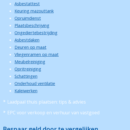
Asbestattest
Keuring mazouttank
Opruimdienst
Plaatsbeschrijving
Ongediertebestrijding
Asbestdaken
Deuren op maat
Vliegenramen op maat
Meubelreiniging
Opritreiniging
Schattingen
Onderhoud ventilatie
Kaleiwerken
Laadpaal thuis plaatsen: tips & advies
EPC voor verkoop en verhuur van vastgoed
Bespaar geld door te vergelijken