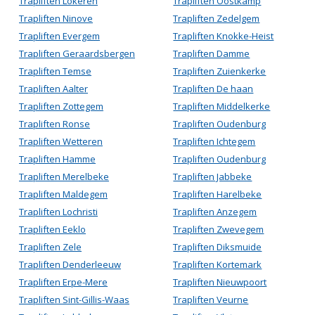
Trapliften Lokeren
Trapliften Oostkamp
Trapliften Ninove
Trapliften Zedelgem
Trapliften Evergem
Trapliften Knokke-Heist
Trapliften Geraardsbergen
Trapliften Damme
Trapliften Temse
Trapliften Zuienkerke
Trapliften Aalter
Trapliften De haan
Trapliften Zottegem
Trapliften Middelkerke
Trapliften Ronse
Trapliften Oudenburg
Trapliften Wetteren
Trapliften Ichtegem
Trapliften Hamme
Trapliften Oudenburg
Trapliften Merelbeke
Trapliften Jabbeke
Trapliften Maldegem
Trapliften Harelbeke
Trapliften Lochristi
Trapliften Anzegem
Trapliften Eeklo
Trapliften Zwevegem
Trapliften Zele
Trapliften Diksmuide
Trapliften Denderleeuw
Trapliften Kortemark
Trapliften Erpe-Mere
Trapliften Nieuwpoort
Trapliften Sint-Gillis-Waas
Trapliften Veurne