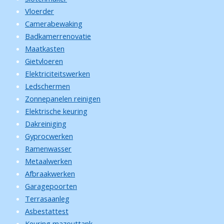
Vloerder
Camerabewaking
Badkamerrenovatie
Maatkasten
Gietvloeren
Elektriciteitswerken
Ledschermen
Zonnepanelen reinigen
Elektrische keuring
Dakreiniging
Gyprocwerken
Ramenwasser
Metaalwerken
Afbraakwerken
Garagepoorten
Terrasaanleg
Asbestattest
Keuring mazouttank