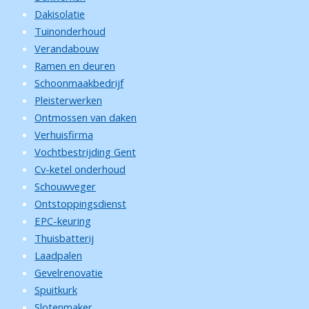
Dakisolatie
Tuinonderhoud
Verandabouw
Ramen en deuren
Schoonmaakbedrijf
Pleisterwerken
Ontmossen van daken
Verhuisfirma
Vochtbestrijding Gent
Cv-ketel onderhoud
Schouwveger
Ontstoppingsdienst
EPC-keuring
Thuisbatterij
Laadpalen
Gevelrenovatie
Spuitkurk
Slotenmaker