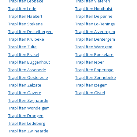
Trapliften Lebbeke
Trapliften Vleteren
Trapliften Lede
Trapliften Houthulst
Trapliften Haaltert
Trapliften De panne
Trapliften Stekene
Trapliften Lo-Reninge
Trapliften Destelbergen
Trapliften Alveringem
Trapliften Kruibeke
Trapliften Dentergem
Trapliften Zulte
Trapliften Waregem
Trapliften Brakel
Trapliften Roeselare
Trapliften Buggenhout
Trapliften Ieper
Trapliften Assenede
Trapliften Poperinge
Trapliften Oosterzele
Trapliften Zonnebeke
Trapliften Zelzate
Trapliften Izegem
Trapliften Gavere
Trapliften Gistel
Trapliften Zwijnaarde
Trapliften Wondelgem
Trapliften Drongen
Trapliften Ledeberg
Trapliften Zwijnaarde