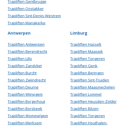
Trapliften Gentbrugge
Trapliften Oostakker
Trapliften Sint-Denijs-Westrem
Trapliften Mariakerke
Antwerpen
Limburg
Trapliften Antwerpen
Trapliften Hasselt
Trapliften Berendrecht
Trapliften Maaseik
Trapliften Lillo
Trapliften Tongeren
Trapliften Zandvliet
Trapliften Genk
Trapliften Burcht
Trapliften Beringen
Trapliften Zwijndrecht
Trapliften Sint-Truiden
Trapliften Deurne
Trapliften Maasmechelen
Trapliften Wijnegem
Trapliften Lommel
Trapliften Borgerhout
Trapliften Heusden-Zolder
Trapliften Borsbeek
Trapliften Bilzen
Trapliften Wommelgem
Trapliften Tongeren
Trapliften Merksem
Trapliften Houthalen-