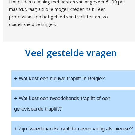
Houdt dan rekening met kosten van ongeveer €100 per
maand. Vraag altijd je mogelijkheden na bij een
professional op het gebied van trapliften om zo
duidelijkheid te krijgen.
Veel gestelde vragen
+ Wat kost een nieuwe traplift in België?
De prijs van een nieuwe traplift hangt af van het type
+ Wat kost een tweedehands traplift of een
trap (recht, met bochten, of spiraalvormig) en de
gereviseerde traplift?
opties. Gemiddeld betaal je tussen
€2.500 en €8.000
voor een rechte traplift en tussen
€6.000 en €12.000
voor een traplift met bochten, inclusief installatie en
Een tweedehands traplift kost doorgaans
30% tot
+ Zijn tweedehands trapliften even veilig als nieuwe?
btw.
50% minder
dan een nieuwe. Voor een rechte trap