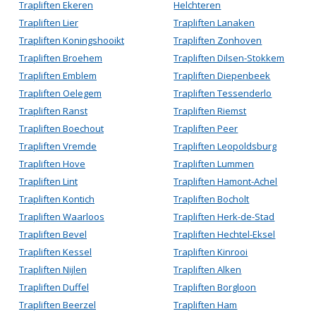
Trapliften Ekeren
Helchteren
Trapliften Lier
Trapliften Lanaken
Trapliften Koningshooikt
Trapliften Zonhoven
Trapliften Broehem
Trapliften Dilsen-Stokkem
Trapliften Emblem
Trapliften Diepenbeek
Trapliften Oelegem
Trapliften Tessenderlo
Trapliften Ranst
Trapliften Riemst
Trapliften Boechout
Trapliften Peer
Trapliften Vremde
Trapliften Leopoldsburg
Trapliften Hove
Trapliften Lummen
Trapliften Lint
Trapliften Hamont-Achel
Trapliften Kontich
Trapliften Bocholt
Trapliften Waarloos
Trapliften Herk-de-Stad
Trapliften Bevel
Trapliften Hechtel-Eksel
Trapliften Kessel
Trapliften Kinrooi
Trapliften Nijlen
Trapliften Alken
Trapliften Duffel
Trapliften Borgloon
Trapliften Beerzel
Trapliften Ham