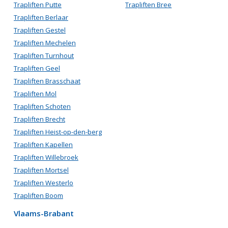
Trapliften Putte
Trapliften Bree
Trapliften Berlaar
Trapliften Gestel
Trapliften Mechelen
Trapliften Turnhout
Trapliften Geel
Trapliften Brasschaat
Trapliften Mol
Trapliften Schoten
Trapliften Brecht
Trapliften Heist-op-den-berg
Trapliften Kapellen
Trapliften Willebroek
Trapliften Mortsel
Trapliften Westerlo
Trapliften Boom
Vlaams-Brabant