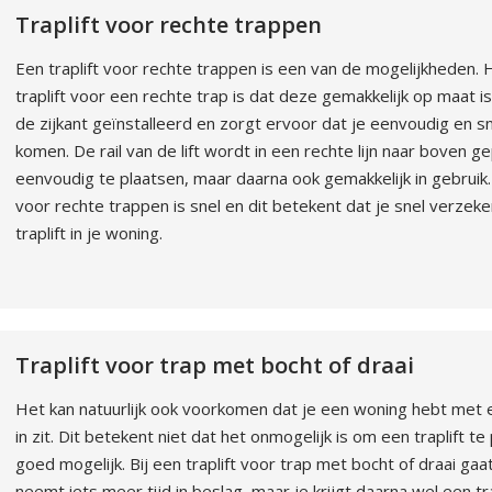
Traplift voor rechte trappen
Een traplift voor rechte trappen is een van de mogelijkheden.
traplift voor een rechte trap is dat deze gemakkelijk op maat i
de zijkant geïnstalleerd en zorgt ervoor dat je eenvoudig en 
komen. De rail van de lift wordt in een rechte lijn naar boven ge
eenvoudig te plaatsen, maar daarna ook gemakkelijk in gebruik. 
voor rechte trappen is snel en dit betekent dat je snel verzek
traplift in je woning.
Traplift voor trap met bocht of draai
Het kan natuurlijk ook voorkomen dat je een woning hebt met 
in zit. Dit betekent niet dat het onmogelijk is om een traplift te
goed mogelijk. Bij een traplift voor trap met bocht of draai ga
neemt iets meer tijd in beslag, maar je krijgt daarna wel een tra