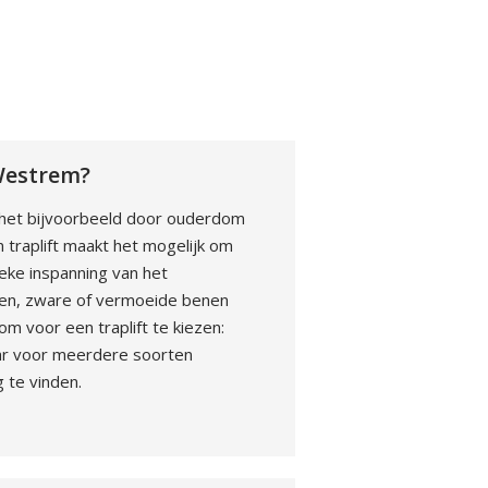
-Westrem?
t het bijvoorbeeld door ouderdom
n traplift maakt het mogelijk om
eke inspanning van het
benen, zware of vermoeide benen
 om voor een traplift te kiezen:
baar voor meerdere soorten
 te vinden.