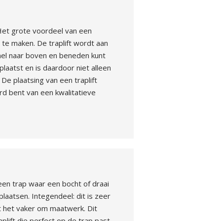
 Het grote voordeel van een
s te maken. De traplift wordt aan
snel naar boven en beneden kunt
plaatst en is daardoor niet alleen
De plaatsing van een traplift
erd bent van een kwalitatieve
een trap waar een bocht of draai
 plaatsen. Integendeel: dit is zeer
at het vaker om maatwerk. Dit
plift die perfect op de trap past.