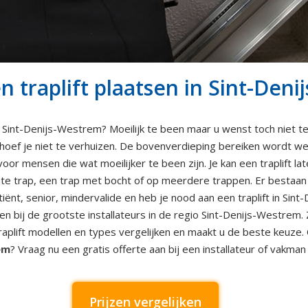
traplift plaatsen in Sint-Den
 Sint-Denijs-Westrem? Moeilijk te been maar u wenst toch niet te
 hoef je niet te verhuizen. De bovenverdieping bereiken wordt weer
voor mensen die wat moeilijker te been zijn. Je kan een traplift l
te trap, een trap met bocht of op meerdere trappen. Er bestaan ze
iënt, senior, mindervalide en heb je nood aan een traplift in Sint
jzen bij de grootste installateurs in de regio Sint-Denijs-Westrem. 
 traplift modellen en types vergelijken en maakt u de beste keuze
em
? Vraag nu een gratis offerte aan bij een installateur of vakma
Prijzen vergelijken