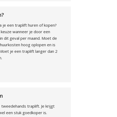
n?
 je een traplift huren of kopen?
de keuze wanneer je door een
t in dit geval per maand. Moet de
 huurkosten hoog oplopen en is
oet je een traplift langer dan 2
n.
em
weedehands traplift. Je krijgt
 wel een stuk goedkoper is.