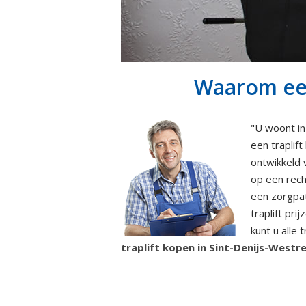
Waarom een 
"U woont in
een traplift
ontwikkeld 
op een rech
een zorgpat
traplift pri
kunt u alle
traplift kopen in Sint-Denijs-Westr