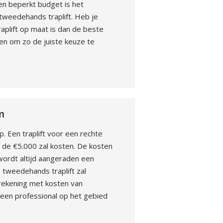
een beperkt budget is het
 tweedehands traplift. Heb je
raplift op maat is dan de beste
den om zo de juiste keuze te
m
ap. Een traplift voor een rechte
d de €5.000 zal kosten. De kosten
wordt altijd aangeraden een
n tweedehands traplift zal
n rekening met kosten van
 een professional op het gebied