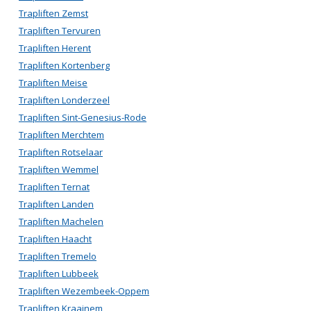
Trapliften Zemst
Trapliften Tervuren
Trapliften Herent
Trapliften Kortenberg
Trapliften Meise
Trapliften Londerzeel
Trapliften Sint-Genesius-Rode
Trapliften Merchtem
Trapliften Rotselaar
Trapliften Wemmel
Trapliften Ternat
Trapliften Landen
Trapliften Machelen
Trapliften Haacht
Trapliften Tremelo
Trapliften Lubbeek
Trapliften Wezembeek-Oppem
Trapliften Kraainem