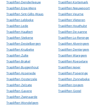
Trapliften Denderleeuw
Trapliften Kortemark
Trapliften Erpe-Mere
Trapliften Nieuwpoort
Trapliften Sint-Gillis-Waas
Trapliften Veurne
Trapliften Lebbeke
Trapliften Vleteren
Trapliften Lede
Trapliften Houthulst
Trapliften Haaltert
Trapliften De panne
Trapliften Stekene
Trapliften Lo-Reninge
Trapliften Destelbergen
Trapliften Alveringem
Trapliften Kruibeke
Trapliften Dentergem
Trapliften Zulte
Trapliften Waregem
Trapliften Brakel
Trapliften Roeselare
Trapliften Buggenhout
Trapliften Ieper
Trapliften Assenede
Trapliften Poperinge
Trapliften Oosterzele
Trapliften Zonnebeke
Trapliften Zelzate
Trapliften Izegem
Trapliften Gavere
Trapliften Gistel
Trapliften Zwijnaarde
Trapliften Wondelgem