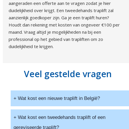
aangeraden een offerte aan te vragen zodat je hier
duidelijkheid over krijgt. Een tweedehands traplift zal
aanzienlijk goedkoper zijn. Ga je een traplift huren?
Houdt dan rekening met kosten van ongeveer €100 per
maand. Vraag altijd je mogelijkheden na bij een
professional op het gebied van trapliften om zo
duidelijkheid te krijgen.
Veel gestelde vragen
+ Wat kost een nieuwe traplift in België?
De prijs van een nieuwe traplift hangt af van het type
+ Wat kost een tweedehands traplift of een
trap (recht, met bochten, of spiraalvormig) en de
gereviseerde traplift?