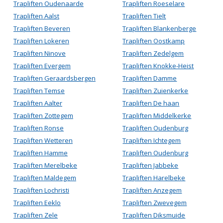
Trapliften Oudenaarde
Trapliften Roeselare
Trapliften Aalst
Trapliften Tielt
Trapliften Beveren
Trapliften Blankenberge
Trapliften Lokeren
Trapliften Oostkamp
Trapliften Ninove
Trapliften Zedelgem
Trapliften Evergem
Trapliften Knokke-Heist
Trapliften Geraardsbergen
Trapliften Damme
Trapliften Temse
Trapliften Zuienkerke
Trapliften Aalter
Trapliften De haan
Trapliften Zottegem
Trapliften Middelkerke
Trapliften Ronse
Trapliften Oudenburg
Trapliften Wetteren
Trapliften Ichtegem
Trapliften Hamme
Trapliften Oudenburg
Trapliften Merelbeke
Trapliften Jabbeke
Trapliften Maldegem
Trapliften Harelbeke
Trapliften Lochristi
Trapliften Anzegem
Trapliften Eeklo
Trapliften Zwevegem
Trapliften Zele
Trapliften Diksmuide