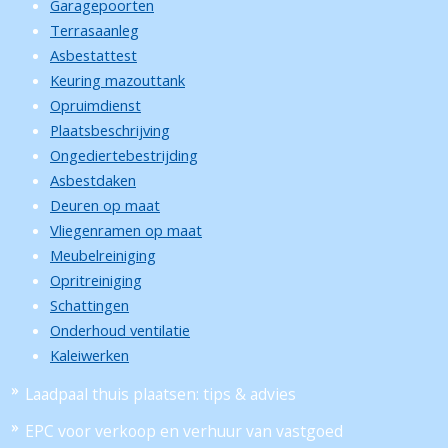
Garagepoorten
Terrasaanleg
Asbestattest
Keuring mazouttank
Opruimdienst
Plaatsbeschrijving
Ongediertebestrijding
Asbestdaken
Deuren op maat
Vliegenramen op maat
Meubelreiniging
Opritreiniging
Schattingen
Onderhoud ventilatie
Kaleiwerken
Laadpaal thuis plaatsen: tips & advies
EPC voor verkoop en verhuur van vastgoed