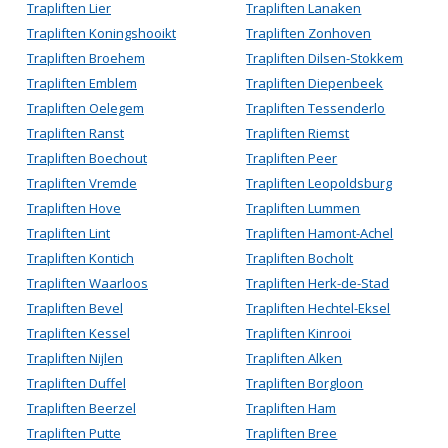
Trapliften Lier
Trapliften Lanaken
Trapliften Koningshooikt
Trapliften Zonhoven
Trapliften Broehem
Trapliften Dilsen-Stokkem
Trapliften Emblem
Trapliften Diepenbeek
Trapliften Oelegem
Trapliften Tessenderlo
Trapliften Ranst
Trapliften Riemst
Trapliften Boechout
Trapliften Peer
Trapliften Vremde
Trapliften Leopoldsburg
Trapliften Hove
Trapliften Lummen
Trapliften Lint
Trapliften Hamont-Achel
Trapliften Kontich
Trapliften Bocholt
Trapliften Waarloos
Trapliften Herk-de-Stad
Trapliften Bevel
Trapliften Hechtel-Eksel
Trapliften Kessel
Trapliften Kinrooi
Trapliften Nijlen
Trapliften Alken
Trapliften Duffel
Trapliften Borgloon
Trapliften Beerzel
Trapliften Ham
Trapliften Putte
Trapliften Bree