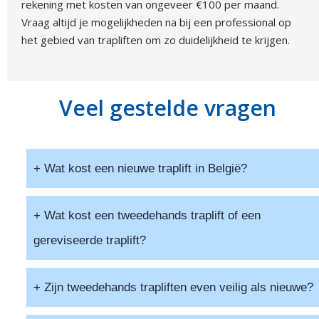
rekening met kosten van ongeveer €100 per maand.
Vraag altijd je mogelijkheden na bij een professional op
het gebied van trapliften om zo duidelijkheid te krijgen.
Veel gestelde vragen
+ Wat kost een nieuwe traplift in België?
De prijs van een nieuwe traplift hangt af van het type
+ Wat kost een tweedehands traplift of een
trap (recht, met bochten, of spiraalvormig) en de
gereviseerde traplift?
opties. Gemiddeld betaal je tussen
€2.500 en €8.000
voor een rechte traplift en tussen
€6.000 en €12.000
voor een traplift met bochten, inclusief installatie en
Een tweedehands traplift kost doorgaans
30% tot
+ Zijn tweedehands trapliften even veilig als nieuwe?
btw.
50% minder
dan een nieuwe. Voor een rechte trap
kan je al een gereviseerde lift vinden vanaf
ongeveer