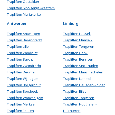
Trapliften Oostakker
Trapliften Sint-Denijs-Westrem
Trapliften Mariakerke
Antwerpen
Limburg
Trapliften Antwerpen
Trapliften Hasselt
Trapliften Berendrecht
Trapliften Maaseik
Trapliften Lillo
Trapliften Tongeren
Trapliften Zandvliet
Trapliften Genk
Trapliften Burcht
Trapliften Beringen
Trapliften Zwijndrecht
Trapliften Sint-Truiden
Trapliften Deurne
Trapliften Maasmechelen
Trapliften Wijnegem
Trapliften Lommel
Trapliften Borgerhout
Trapliften Heusden-Zolder
Trapliften Borsbeek
Trapliften Bilzen
Trapliften Wommelgem
Trapliften Tongeren
Trapliften Merksem
Trapliften Houthalen-
Trapliften Ekeren
Helchteren