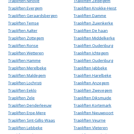
Trapliften Ninove
Trapliften Zedelgem
Trapliften Evergem
Trapliften Knokke-Heist
Trapliften Geraardsbergen
Trapliften Damme
Trapliften Temse
Trapliften Zuienkerke
Trapliften Aalter
Trapliften De haan
Trapliften Zottegem
Trapliften Middelkerke
Trapliften Ronse
Trapliften Oudenburg
Trapliften Wetteren
Trapliften Ichtegem
Trapliften Hamme
Trapliften Oudenburg
Trapliften Merelbeke
Trapliften Jabbeke
Trapliften Maldegem
Trapliften Harelbeke
Trapliften Lochristi
Trapliften Anzegem
Trapliften Eeklo
Trapliften Zwevegem
Trapliften Zele
Trapliften Diksmuide
Trapliften Denderleeuw
Trapliften Kortemark
Trapliften Erpe-Mere
Trapliften Nieuwpoort
Trapliften Sint-Gillis-Waas
Trapliften Veurne
Trapliften Lebbeke
Trapliften Vleteren