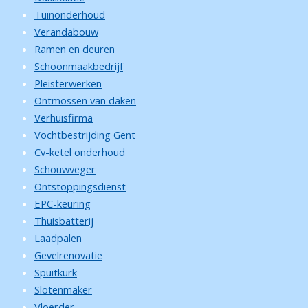
Tuinonderhoud
Verandabouw
Ramen en deuren
Schoonmaakbedrijf
Pleisterwerken
Ontmossen van daken
Verhuisfirma
Vochtbestrijding Gent
Cv-ketel onderhoud
Schouwveger
Ontstoppingsdienst
EPC-keuring
Thuisbatterij
Laadpalen
Gevelrenovatie
Spuitkurk
Slotenmaker
Vloerder