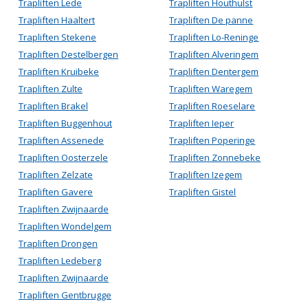
Trapliften Lede
Trapliften Houthulst
Trapliften Haaltert
Trapliften De panne
Trapliften Stekene
Trapliften Lo-Reninge
Trapliften Destelbergen
Trapliften Alveringem
Trapliften Kruibeke
Trapliften Dentergem
Trapliften Zulte
Trapliften Waregem
Trapliften Brakel
Trapliften Roeselare
Trapliften Buggenhout
Trapliften Ieper
Trapliften Assenede
Trapliften Poperinge
Trapliften Oosterzele
Trapliften Zonnebeke
Trapliften Zelzate
Trapliften Izegem
Trapliften Gavere
Trapliften Gistel
Trapliften Zwijnaarde
Trapliften Wondelgem
Trapliften Drongen
Trapliften Ledeberg
Trapliften Zwijnaarde
Trapliften Gentbrugge