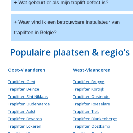
Een adviseur meet je trap gratis op om de beste
Nieuwe trapliften hebben doorgaans
2 tot 5 jaar
+ Wat gebeurt er als mijn traplift defect is?
oplossing te bepalen.
garantie
, tweedehands of gereviseerde modellen
meestal
1 tot 2 jaar
. Jaarlijks onderhoud wordt
De meeste leveranciers bieden
snelle
+ Waar vind ik een betrouwbare installateur van
aanbevolen om de levensduur te verlengen en
hersteldiensten
aan, vaak binnen 24 tot 48 uur.
storingen te voorkomen.
trapliften in België?
Sommige hebben zelfs een 24/7-nooddienst. Bij
aankoop is het slim om te vragen naar de
Populaire plaatsen & regio's
onderhouds- en servicevoorwaarden
.
Je kunt offertes vergelijken via platforms zoals
GemeenteOfferte.be
of
LeadAngels
. Kies steeds voor
een
erkende installateur
met ervaring en goede
Oost-Vlaanderen
West-Vlaanderen
klantenbeoordelingen.
Trapliften Gent
Trapliften Brugge
Trapliften Deinze
Trapliften Kortrijk
Trapliften Sint-Niklaas
Trapliften Oostende
Trapliften Oudenaarde
Trapliften Roeselare
Trapliften Aalst
Trapliften Tielt
Trapliften Beveren
Trapliften Blankenberge
Trapliften Lokeren
Trapliften Oostkamp